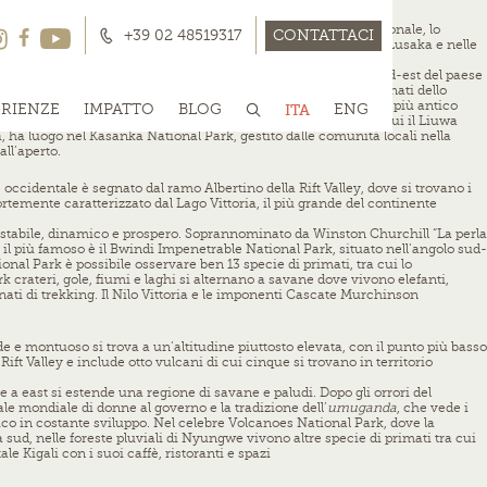
si. Un tempo colonia britannica denominata Rhodesia Settentrionale, lo
+39 02 48519317
CONTATTACI
viluppo, mentre gran parte della popolazione vive nell’area di Lusaka e nelle
con 20 parchi nazionali e 34 riserve faunistiche. Nella parte sud-est del paese
 Lower Zambezi fino al Lago Kariba. I parchi nazionali incontaminati dello
niscono acqua a due spettacolari parchi nazionali: il Kafue, il più antico
ERIENZE
IMPATTO
BLOG
ITA
ENG
perta da piane alluvionali che brulicano di animali selvatici. Qui il Liuwa
ta, ha luogo nel Kasanka National Park, gestito dalle comunità locali nella
all’aperto.
occidentale è segnato dal ramo Albertino della Rift Valley, dove si trovano i
rtemente caratterizzato dal Lago Vittoria, il più grande del continente
iù stabile, dinamico e prospero. Soprannominato da Winston Churchill “La perla
i il più famoso è il Bwindi Impenetrable National Park, situato nell’angolo sud-
onal Park è possibile osservare ben 13 specie di primati, tra cui lo
crateri, gole, fiumi e laghi si alternano a savane dove vivono elefanti,
ionati di trekking. Il Nilo Vittoria e le imponenti Cascate Murchinson
de e montuoso si trova a un’altitudine piuttosto elevata, con il punto più basso
ift Valley e include otto vulcani di cui cinque si trovano in territorio
 a east si estende una regione di savane e paludi. Dopo gli orrori del
ale mondiale di donne al governo e la tradizione dell’
umuganda
, che vede i
ico in costante sviluppo. Nel celebre Volcanoes National Park, dove la
 sud, nelle foreste pluviali di Nyungwe vivono altre specie di primati tra cui
e Kigali con i suoi caffè, ristoranti e spazi