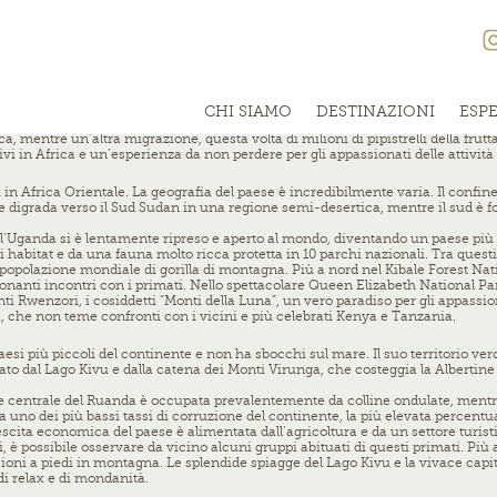
uoi fiumi, tra cui il più famoso è quello che da cui prende il nome, lo Zambe
ull’agricoltura, sulle miniere di rame e su un settore turistico in costante s
ncipali centri abitati: il 30% del territorio nazionale è riservato alla fauna, 
zza e 108 mt d’altezza delle Cascate Vittoria per poi scorrere lungo la valle del
li affluenti dello Zambesi, il Kafue e il Luangwa, attraversano il paese e for
CHI SIAMO
DESTINAZIONI
ESP
na delle più alte densità di leopardi in Africa. La regione settentrionale è co
a, mentre un’altra migrazione, questa volta di milioni di pipistrelli della frut
ivi in Africa e un’esperienza da non perdere per gli appassionati delle attività 
n Africa Orientale. La geografia del paese è incredibilmente varia. Il confine 
e digrada verso il Sud Sudan in una regione semi-desertica, mentre il sud è fo
in, l’Uganda si è lentamente ripreso e aperto al mondo, diventando un paese p
di habitat e da una fauna molto ricca protetta in 10 parchi nazionali. Tra quest
a popolazione mondiale di gorilla di montagna. Più a nord nel Kibale Forest Nati
anti incontri con i primati. Nello spettacolare Queen Elizabeth National Park 
Monti Rwenzori, i cosiddetti “Monti della Luna”, un vero paradiso per gli appass
, che non teme confronti con i vicini e più celebrati Kenya e Tanzania.
aesi più piccoli del continente e non ha sbocchi sul mare. Il suo territorio ver
ato dal Lago Kivu e dalla catena dei Monti Virunga, che costeggia la Albertine R
arte centrale del Ruanda è occupata prevalentemente da colline ondulate, mentre
a uno dei più bassi tassi di corruzione del continente, la più elevata percentu
scita economica del paese è alimentata dall’agricoltura e da un settore turist
è possibile osservare da vicino alcuni gruppi abituati di questi primati. Più a
oni a piedi in montagna. Le splendide spiagge del Lago Kivu e la vivace capital
di relax e di mondanità.