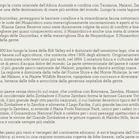
ngo la costa orientale dell’Africa Australe e confina con Tanzania, Malawi, Z
me una delle destinazioni di mare più ambite del mondo. Lungo la costa lagune
Quirimbas, proteggono le barriere coralline e la straordinaria fauna sottomarin
 e le isole del Mozambico sono meravigliosamente incontaminati e aperti al tur
la Niassa Game Reserve sono state duramente colpite da anni di conflitti e br
toghese per quasi cinquecento anni, il Mozambico è anche una meta di interesse
ipelago delle Quirimbas, e della meravigliosa Ilha de Mo
çambique
. Il Mozambic
della gente.
900 km lungo la linea della Rift Valley ed è dominato dall’omonimo lago, che 
asata sull’agricoltura, che sostenta oltre l’80% degli abitanti. Originariam
 instaurata solo trent’anni più tardi, nel 1994.
L’ossatura fisica e culturale de
e di pesci d’acqua dolce del mondo. La parte settentrionale del paese è caratter
l più grande parco nazionale del Malawi, popolato da eland e antilopi roane. Ne
La regione è dominata dalla valle del Fiume Shire e dal Monte Mulanje, la vetta
tato del Malawi, e la Majete Wildlife Reserve, ripopolata con successo e divent
 lontana dalle folle e arricchita dalla generosa ospitalità della gente.
 un paese senza sbocchi sul mare, che confina con Botswana, Zambia, Mozambi
nord-occidentale dello Zimbabwe il Fiume Zambesi forma le famose Cascate Vitto
k, il più grande degli otto parchi nazionali, il cui habitat desertico tipico del
lo Zimbabwe e lo Zambia e alimenta il Lago Kariba, il più grande bacino artifi
ungo lo Zambesi, si estende il Mana Pools National Park, unico per i safari in 
le, il Gonarezhou National Park è celebre per i suoi paesaggi spettacolari e o
come le rovine del Grande Zimbabwe e le pitture rupestri di Matobo Hills, face
a e sociale sempre più stabile.
dei paesi più vasti e variegati del continente africano. A est è bagnata dall’
l’Africa, si trova in una regione montuosa coperta da folte foreste, nella parte 