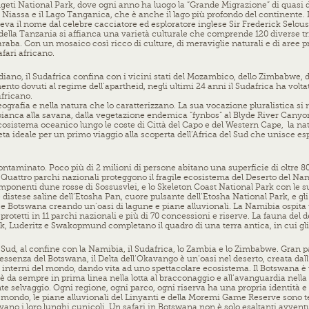
geti National Park, dove ogni anno ha luogo la “Grande Migrazione” di quasi due
go Niassa e il Lago Tanganica, che è anche il lago più profondo del continente.
va il nome dal celebre cacciatore ed esploratore inglese Sir Frederick Selous
 della Tanzania si affianca una varietà culturale che comprende 120 diverse trib
 araba. Con un mosaico così ricco di culture, di meraviglie naturali e di aree 
fari africano.
iano, il Sudafrica confina con i vicini stati del Mozambico, dello Zimbabwe, de
nto dovuti al regime dell’apartheid, negli ultimi 24 anni il Sudafrica ha volt
africano.
geografia e nella natura che lo caratterizzano. La sua vocazione pluralistica si 
a bianca alla savana, dalla vegetazione endemica “fynbos” al Blyde River Canyon
cosistema oceanico lungo le coste di Città del Capo e del Western Cape, la nat
eta ideale per un primo viaggio alla scoperta dell’Africa del Sud che unisce esp
taminato. Poco più di 2 milioni di persone abitano una superficie di oltre 80
t. Quattro parchi nazionali proteggono il fragile ecosistema del Deserto del Na
ponenti dune rosse di Sossusvlei, e lo Skeleton Coast National Park con le sue 
stese saline dell’Etosha Pan, cuore pulsante dell’Etosha National Park, e gli 
 e Botswana creando un’oasi di lagune e piane alluvionali. La Namibia ospita un
otetti in 11 parchi nazionali e più di 70 concessioni e riserve. La fauna del de
, Luderitz e Swakopmund completano il quadro di una terra antica, in cui gli 
 Sud, al confine con la Namibia, il Sudafrica, lo Zambia e lo Zimbabwe. Gran p
 l’essenza del Botswana, il Delta dell’Okavango è un’oasi nel deserto, creata d
nterni del mondo, dando vita ad uno spettacolare ecosistema. Il Botswana è u
 è da sempre in prima linea nella lotta al bracconaggio e all’avanguardia nella
te selvaggio. Ogni regione, ogni parco, ogni riserva ha una propria identità e
l mondo, le piane alluvionali del Linyanti e della Moremi Game Reserve sono ter
ano i loro lunghi cunicoli. Un safari in Botswana non è solo esaltanti avventu