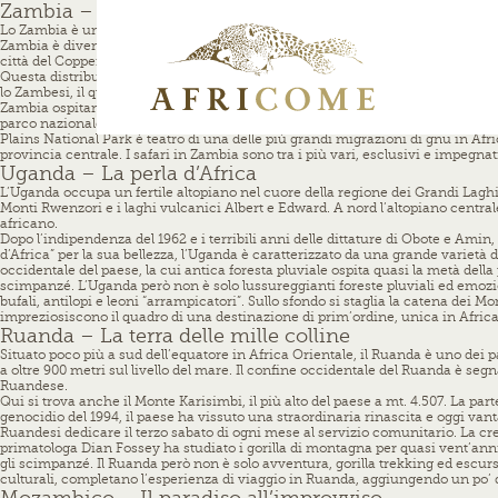
Zambia – Walk on the wild side
Lo Zambia è un paese senza sbocchi sul mare la cui geografia è definita dai s
Zambia è diventato uno stato indipendente nel 1964. La sua economia è basata s
città del Copperbelt Settentrionale.
Questa distribuzione ha permesso di creare enormi aree protette lontane dai pri
lo Zambesi, il quarto fiume più lungo dell’Africa, si getta dai 1,7 km di larghe
Zambia ospitano diversi ecosistemi e specie endemiche uniche. Due dei principa
parco nazionale dello Zambia, e il South Luangwa National Park, dove si trova u
Plains National Park è teatro di una delle più grandi migrazioni di gnu in Afric
provincia centrale. I safari in Zambia sono tra i più vari, esclusivi e impegnat
Uganda – La perla d’Africa
L’Uganda occupa un fertile altopiano nel cuore della regione dei Grandi Laghi i
Monti Rwenzori e i laghi vulcanici Albert e Edward. A nord l’altopiano central
africano.
Dopo l’indipendenza del 1962 e i terribili anni delle dittature di Obote e Am
d’Africa” per la sua bellezza, l’Uganda è caratterizzato da una grande varietà 
occidentale del paese, la cui antica foresta pluviale ospita quasi la metà dell
scimpanzé. L’Uganda però non è solo lussureggianti foreste pluviali ed emozion
bufali, antilopi e leoni “arrampicatori”. Sullo sfondo si staglia la catena dei 
impreziosiscono il quadro di una destinazione di prim’ordine, unica in Africa
Ruanda – La terra delle mille colline
Situato poco più a sud dell’equatore in Africa Orientale, il Ruanda è uno dei p
a oltre 900 metri sul livello del mare. Il confine occidentale del Ruanda è segn
Ruandese.
Qui si trova anche il Monte Karisimbi, il più alto del paese a mt. 4.507. La p
genocidio del 1994, il paese ha vissuto una straordinaria rinascita e oggi vant
Ruandesi dedicare il terzo sabato di ogni mese al servizio comunitario. La cre
primatologa Dian Fossey ha studiato i gorilla di montagna per quasi vent’anni, 
gli scimpanzé. Il Ruanda però non è solo avventura, gorilla trekking ed escursi
culturali, completano l’esperienza di viaggio in Ruanda, aggiungendo un po’ 