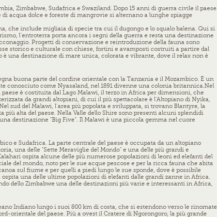
ambia, Zimbabwe, Sudafrica e Swaziland. Dopo 15 anni di guerra civile il paese
 di acqua dolce e foreste di mangrovie si alternano a lunghe spiagge
a, che include migliaia di specie tra cui il dugongo e lo squalo balena. Qui si
ismo, l’entroterra porta ancora i segni della guerra e resta una destinazione
acconaggio. Progetti di conservazione e reintroduzione della fauna sono
 storico e culturale con chiese, fortini e avamposti costruiti a partire dal
o è una destinazione di mare unica, colorata e vibrante, dove il relax non è
segna buona parte del confine orientale con la Tanzania e il Mozambico. È un
ente conosciuto come Nyasaland, nel 1891 divenne una colonia britannica.
Nel
l paese è costituita dal Lago Malawi, il terzo in Africa per dimensioni, che
izzata da grandi altopiani, di cui il più spettacolare è l’Altopiano di Nyika,
l sud del Malawi, l’area più popolata e sviluppata, si trovano Blantyre, la
 più alta del paese. Nella Valle dello Shire sono presenti alcuni splendidi
ata una destinazione “Big Five”. Il Malawi è una piccola gemma nel cuore
co e Sudafrica. La parte centrale del paese è occupata da un altopiano
ria, una delle “Sette Meraviglie del Mondo” e una delle più grandi e
 Kalahari ospita alcune delle più numerose popolazioni di leoni ed elefanti del
ciale del mondo, noto per le sue acque pescose e per la ricca fauna che abita
canoa sul fiume e per quelli a piedi lungo le sue sponde, dove è possibile
spita una delle ultime popolazioni di elefanti dalle grandi zanne in Africa.
ndo dello Zimbabwe una delle destinazioni più varie e interessanti in Africa,
Oceano Indiano lungo i suoi 800 km di costa, che si estendono verso le rinomate
nord-orientale del paese. Più a ovest il Cratere di Ngorongoro, la più grande