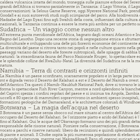
caldera vulcanica intatta del mondo, troneggia sulle pianure erbose del
Seren
grandi dell’Africa si trovano parzialmente in Tanzania: il Lago Vittoria, il La
conservazionisti: la Selous Game Reserve, oggi Nyerere National Park, prende
Goodall e ai suoi autorevoli studi sugli scimpanzé del parco. Alla biodiversità
Hadzabe del Lago Eyasi fino agli Swahili della costa, influenzati dalla cultura
nazionali, la Tanzania continua a essere la meta più ambita per un perfetto sa
Sudafrica – Un viaggio come nessun altro
All’estrema punta meridionale dell’Africa, bagnato dagli oceani Atlantico e Ind
Regno del Lesotho. Dopo una recente storia di segregazione etnica e sfruttame
multiculturale e sviluppando una delle più fiorenti economie del continente 
La diversità del paese si ritrova tanto nei popoli e nelle culture quanto nella 
paesaggi variano dal deserto alle foreste subtropicali, dalle spiagge di sabbi
naturali: la straordinaria fauna del Parco Nazionale Kruger, lo spettacolare e
e le splendide colline del KwaZulu-Natal. La diversità del Sudafrica ne fa la m
natura.
Namibia – Terra di contrasti e orizzonti infiniti
La Namibia è un paese sconfinato, scarsamente popolato e in larga parte incon
mt e digrada verso il Deserto del Kalahari a est e il Deserto del Namib a oves
dell’Atlantico.
Tra questi il Namib-Naukluft National Park, dove si trovano le im
forma lo spettacolare Fish River Canyon, mentre a nord splendono le bianche di
del Caprivi spezza i confini regolari del paese e si insinua tra Angola, Zambia
uccelli e 80 specie di mammiferi sopravvivono in ambienti spesso inospitali, pr
formazioni geologiche del Damaraland, e le architetture coloniali di Windhoek
Botswana – La magia dell’acqua nel deserto
Il Botswana è un paese senza sbocco sul mare situato al centro dell’Africa del
occupato dal Deserto del Kalahari. Se l’orizzonte piatto e arido del Kalahari è
fino al Kalahari.
Qui le acque dell’Okavango formano uno dei più grandi delta i
responsabile delle risorse naturali. Pioniere nella conservazione, il Botswana
vocato a parchi e riserve naturali: libero da recinzioni e quindi splendidamen
di piante e animali. Il Chobe ospita la più numerosa popolazione di elefanti a
nasconde il sitatunga, mentre nei Makgadikgadi Pans gli operosi suricati scav