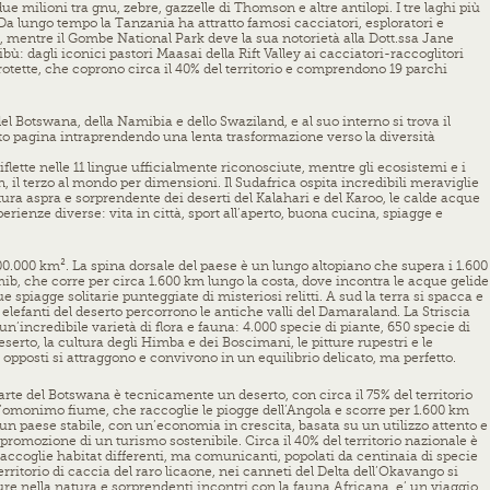
 milioni tra gnu, zebre, gazzelle di Thomson e altre antilopi. I tre laghi più
 Da lungo tempo la Tanzania ha attratto famosi cacciatori, esploratori e
, mentre il Gombe National Park deve la sua notorietà alla Dott.ssa Jane
ù: dagli iconici pastori Maasai della Rift Valley ai cacciatori-raccoglitori
protette, che coprono circa il 40% del territorio e comprendono 19 parchi
l Botswana, della Namibia e dello Swaziland, e al suo interno si trova il
ato pagina intraprendendo una lenta trasformazione verso la diversità
riflette nelle 11 lingue ufficialmente riconosciute, mentre gli ecosistemi e i
, il terzo al mondo per dimensioni. Il Sudafrica ospita incredibili meraviglie
ura aspra e sorprendente dei deserti del Kalahari e del Karoo, le calde acque
erienze diverse: vita in città, sport all’aperto, buona cucina, spiagge e
0.000 km². La spina dorsale del paese è un lungo altopiano che supera i 1.600
mib, che corre per circa 1.600 km lungo la costa, dove incontra le acque gelide
spiagge solitarie punteggiate di misteriosi relitti. A sud la terra si spacca e
elefanti del deserto percorrono le antiche valli del Damaraland. La Striscia
’incredibile varietà di flora e fauna: 4.000 specie di piante, 650 specie di
serto, la cultura degli Himba e dei Boscimani, le pitture rupestri e le
opposti si attraggono e convivono in un equilibrio delicato, ma perfetto.
arte del Botswana è tecnicamente un deserto, con circa il 75% del territorio
all’omonimo fiume, che raccoglie le piogge dell’Angola e scorre per 1.600 km
n paese stabile, con un’economia in crescita, basata su un utilizzo attento e
 promozione di un turismo sostenibile. Circa il 40% del territorio nazionale è
 accoglie habitat differenti, ma comunicanti, popolati da centinaia di specie
ritorio di caccia del raro licaone, nei canneti del Delta dell’Okavango si
re nella natura e sorprendenti incontri con la fauna Africana, e’ un viaggio