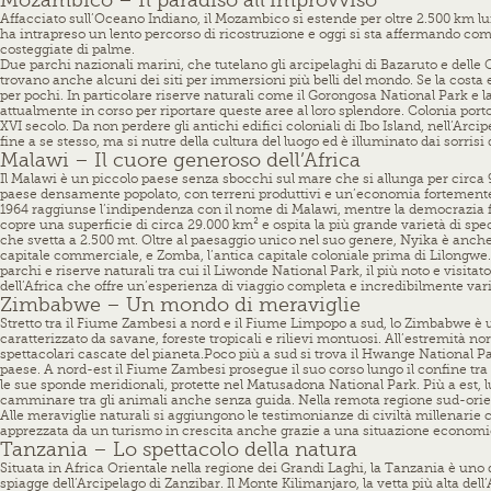
Mozambico – Il paradiso all’improvviso
Affacciato sull’Oceano Indiano, il Mozambico si estende per oltre 2.500 km lu
ha intrapreso un lento percorso di ricostruzione e oggi si sta affermando co
costeggiate di palme.
Due parchi nazionali marini, che tutelano gli arcipelaghi di Bazaruto e delle 
trovano anche alcuni dei siti per immersioni più belli del mondo. Se la costa
per pochi. In particolare riserve naturali come il Gorongosa National Park e 
attualmente in corso per riportare queste aree al loro splendore. Colonia por
XVI secolo. Da non perdere gli antichi edifici coloniali di Ibo Island, nell’Arc
fine a se stesso, ma si nutre della cultura del luogo ed è illuminato dai sorrisi 
Malawi – Il cuore generoso dell’Africa
Il Malawi è un piccolo paese senza sbocchi sul mare che si allunga per circa 
paese densamente popolato, con terreni produttivi e un’economia fortemente b
1964 raggiunse l’indipendenza con il nome di Malawi,
mentre la democrazia fu
copre una superficie di circa 29.000 km² e ospita la più grande varietà di speci
che svetta a 2.500 mt. Oltre al paesaggio unico nel suo genere, Nyika è anche i
capitale commerciale, e Zomba, l’antica capitale coloniale prima di Lilongwe. 
parchi e riserve naturali tra cui il Liwonde National Park, il più noto e visi
dell’Africa che offre un’esperienza di viaggio completa e incredibilmente varia,
Zimbabwe – Un mondo di meraviglie
Stretto tra il Fiume Zambesi a nord e il Fiume Limpopo a sud, lo Zimbabwe è
caratterizzato da savane, foreste tropicali e rilievi montuosi. All’estremità 
spettacolari cascate del pianeta.
Poco più a sud si trova il Hwange National Par
paese. A nord-est il Fiume Zambesi prosegue il suo corso lungo il confine tra 
le sue sponde meridionali, protette nel Matusadona National Park. Più a est, l
camminare tra gli animali anche senza guida. Nella remota regione sud-orienta
Alle meraviglie naturali si aggiungono le testimonianze di civiltà millenarie 
apprezzata da un turismo in crescita anche grazie a una situazione economic
Tanzania – Lo spettacolo della natura
Situata in Africa Orientale nella regione dei Grandi Laghi, la Tanzania è uno 
spiagge dell’Arcipelago di Zanzibar. Il Monte Kilimanjaro, la vetta più alta del