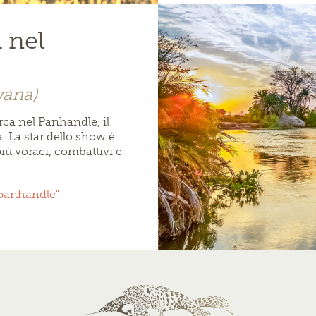
h nel
wana)
rca nel Panhandle, il
. La star dello show è
più voraci, combattivi e
l panhandle"