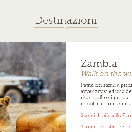
Destinazioni
Zambia
Walk on the wi
Patria dei safari a pie
avventurosi ed uno dei 
ritorna alle origini con
remoti e incontaminati
Scopri di più sullo Za
Scopri le nostre Desti