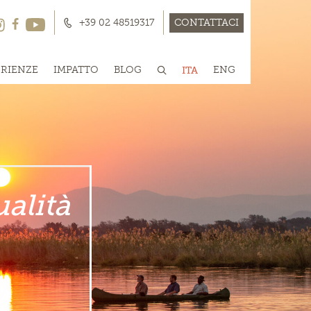
+39 02 48519317
CONTATTACI
ERIENZE
IMPATTO
BLOG
ITA
ENG
ualità
ualità