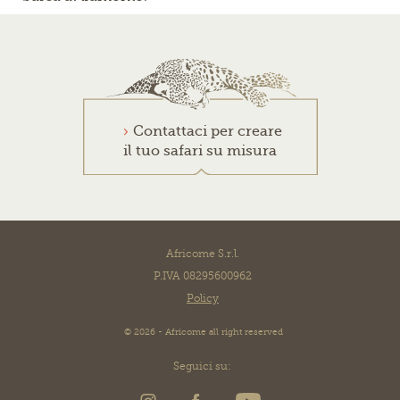
Contattaci per creare
il tuo safari su misura
Africome S.r.l.
P.IVA 08295600962
Policy
© 2026 - Africome all right reserved
Seguici su: