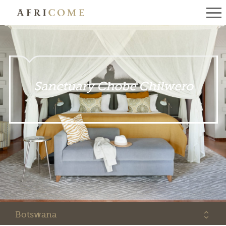
Sanctuary Chobe Chilwero
Botswana