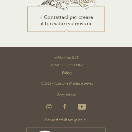
Contattaci per creare
il tuo safari su misura
Africome S.r.l.
P.IVA 08295600962
Policy
© 2026 - Africome all right reserved
Seguici su:
Siamo fieri di far parte di: