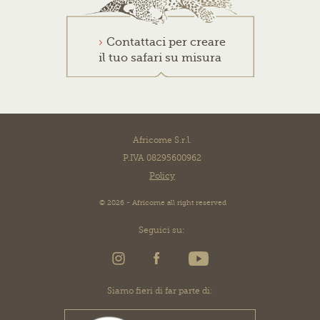
Contattaci per creare
il tuo safari su misura
Africome S.r.l.
P.IVA 08295600962
Policy
© 2026 - Africome all right reserved
Seguici su:
Siamo fieri di far parte di: