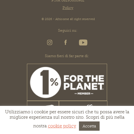
P.IVA 08295600962
Policy
© 2026 - Africome all right reserved
Seguici su:
Siamo fieri di far parte di:
Utilizziamo i cookie per essere sicuri che tu possa avere la
migliore esperienza sul nostro sito. Scopri di più nella
nostra
cookie policy
Accetta