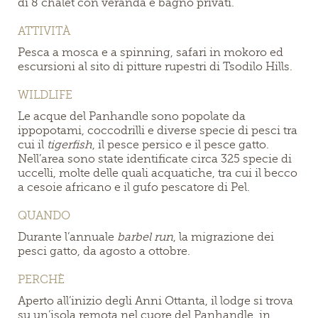
di 8 chalet con veranda e bagno privati.
ATTIVITÀ
Pesca a mosca e a spinning, safari in mokoro ed
escursioni al sito di pitture rupestri di Tsodilo Hills.
WILDLIFE
Le acque del Panhandle sono popolate da
ippopotami, coccodrilli e diverse specie di pesci tra
cui il
tigerfish
, il pesce persico e il pesce gatto.
Nell’area sono state identificate circa 325 specie di
uccelli, molte delle quali acquatiche, tra cui il becco
a cesoie africano e il gufo pescatore di Pel.
QUANDO
Durante l’annuale
barbel run
, la migrazione dei
pesci gatto, da agosto a ottobre.
PERCHÈ
Aperto all’inizio degli Anni Ottanta, il lodge si trova
su un’isola remota nel cuore del Panhandle, in