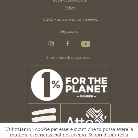
P.IVA 08295600962
Policy
© 2026 - Africome all right reserved
Seguici su:
Siamo fieri di far parte di:
Utilizziamo i cookie per essere sicuri che tu possa avere la
migliore esperienza sul nostro sito. Scopri di più nella