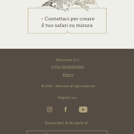
Contattaci per creare
il tuo safari su misura
Africome S.r.l.
P.IVA 08295600962
Policy
© 2026 - Africome all right reserved
Seguici su:
Siamo fieri di far parte di: