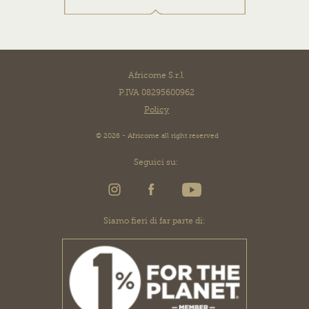
Africome S.r.l.
P.IVA 08295600962
Policy
© 2026 - Africome all right reserved
Seguici su:
Siamo fieri di far parte di: