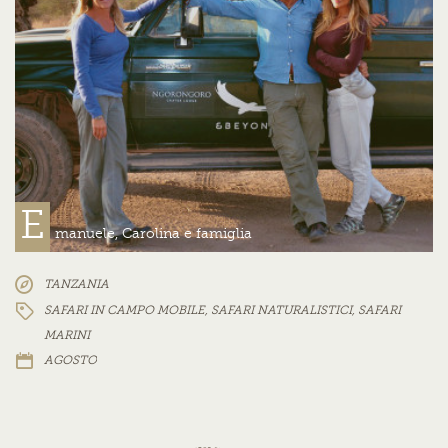
E
manuele, Carolina e famiglia
TANZANIA
SAFARI IN CAMPO MOBILE
,
SAFARI NATURALISTICI
,
SAFARI
MARINI
AGOSTO