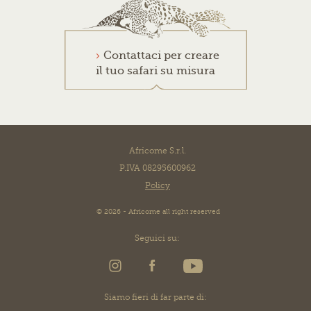
Contattaci per creare
il tuo safari su misura
Africome S.r.l.
P.IVA 08295600962
Policy
© 2026 - Africome all right reserved
Seguici su:
Siamo fieri di far parte di: