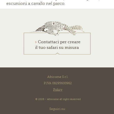
escursioni a cavallo nel parco.
Contattaci per creare
il tuo safari su misura
Africome S.r.l.
P.IVA 08295600962
Policy
© 2026 - Africome all right reserved
Seguici su: