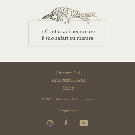
Contattaci per creare
il tuo safari su misura
Africome S.r.l.
P.IVA 08295600962
Policy
© 2026 - Africome all right reserved
Seguici su: