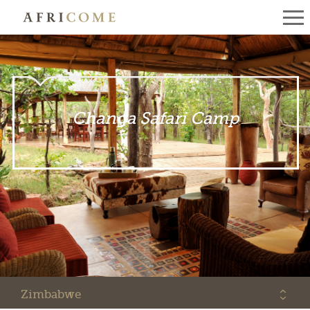
Changa Safari Camp
Zimbabwe